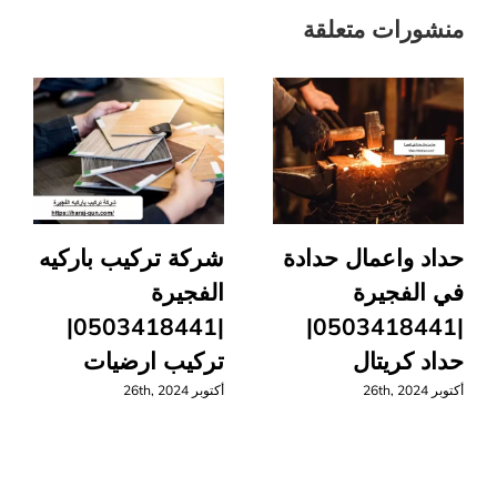
منشورات متعلقة
حداد واعمال حدادة
شركة تركيب باركيه
في الفجيرة
الفجيرة
|0503418441|
|0503418441|
حداد كريتال
تركيب ارضيات
أكتوبر 26th, 2024
أكتوبر 26th, 2024