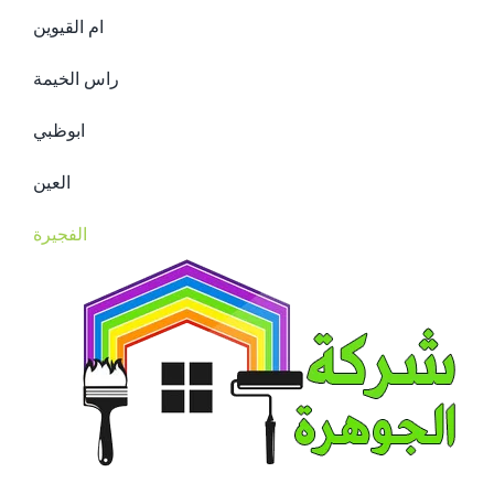
ام القيوين
راس الخيمة
ابوظبي
العين
الفجيرة