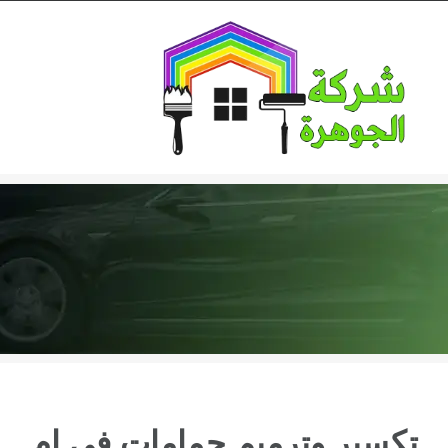
Ski
t
conten
تكسير وترميم حمامات في ام