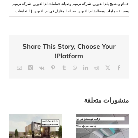
حمام ومطبخ بام القيوين
,
شركة ترميم وصيانة حمامات ام القيوين
,
شركة ترميم
على
وصيانة حمامات ومطابخ ام القيوين
,
صيانه المنازل في ام القيوين
|
التعليقات
تكسير
وترميم
حمامات
في
Share This Story, Choose Your
ام
Platform!
القيوين
Email
Xing
Vk
Pinterest
Tumblr
WhatsApp
LinkedIn
Reddit
Facebook
X
عزل
حمامات
مغلقة
منشورات متعلقة