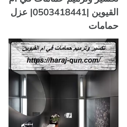
القيوين |0503418441| عزل
حمامات
مشاهدة
صورة
أكبر