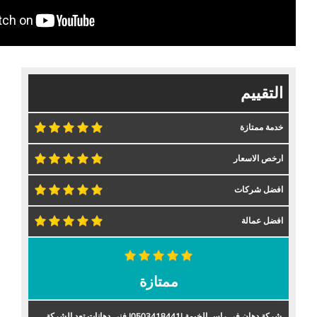
التقييم
خدمة ممتازة
ارخص الاسعار
افضل شركات
افضل عمالة
ممتازة
شركة دهان في راس الخيمة |0503418441| فني دهانات تعد الشركة