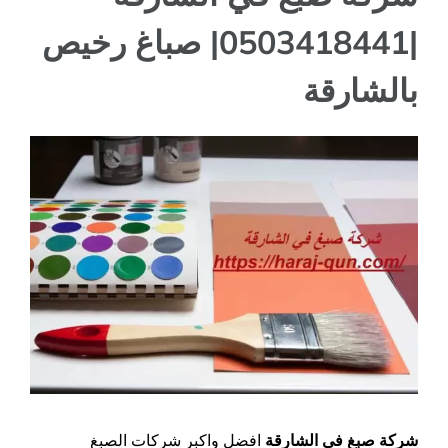
|0503418441| صباغ رخيص
بالشارقة
مشاهدة
صورة
أكبر
شركة صبغ في الشارقة
افضل واكبر شركات الصبغ