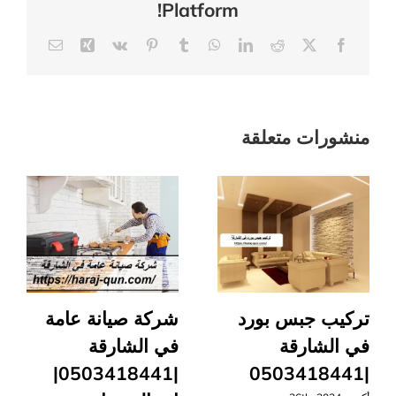
Platform!
صباغ
رخيص
Email
Xing
Vk
Pinterest
Tumblr
WhatsApp
LinkedIn
Reddit
Facebook
X
بالشارقة
مغلقة
منشورات متعلقة
تركيب جبس بورد
شركة صيانة عامة
في الشارقة
في الشارقة
|0503418441|
|0503418441