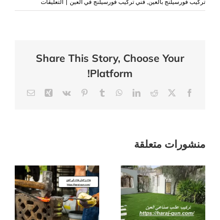
على
تركيب فورسيلنج بالعين
,
فني تركيب فورسيلنج في العين
|
التعليقات
تركيب
فورسيلنج
في
العين
Share This Story, Choose Your
|0503418441|
Platform!
أسقف
مستعارة
Email
Xing
Vk
Pinterest
Tumblr
WhatsApp
LinkedIn
Reddit
Facebook
X
مغلقة
منشورات متعلقة