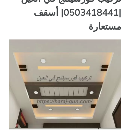
|0503418441| أسقف
مستعارة
مشاهدة
صورة
أكبر