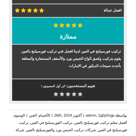
افضل عمالة
ممتازة
تركيب فورسيلنج في العين لدينا افضل فني تركيب فورسيلنج بالعين
يقوم بتركيب ولصق الواح الجبس بورد والأسقف المستعارة والمعلقة
بأحدث صيحات الديكور في الامارات
تقييم المستخدمون:
كن أول المصوتون !
بواسطة
admin_1g0y0zgp
|
أكتوبر 26th, 2024
|
الأقسام:
العين
|
الوسوم:
أفضل معلم تركيب فورسيلنج بالعين
,
تركيب الفورسيلنج في العين
,
تركيب
فورسيلنج في العين
,
شركات تركيب الجبس بورد والفورسيلنج بالعين
,
شركة