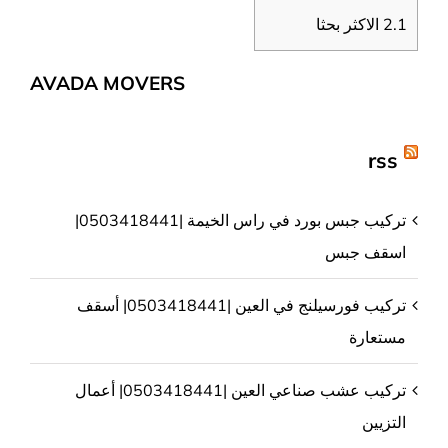
2.1
الاكثر بحثا
AVADA MOVERS
rss
تركيب جبس بورد في راس الخيمة |0503418441|
اسقف جبس
تركيب فورسيلنج في العين |0503418441| أسقف
مستعارة
تركيب عشب صناعي العين |0503418441| أعمال
التزيين