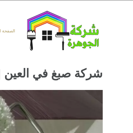
Ski
t
conten
الصفحة ا
شركة صبغ في العين |0503418441| دهانات وتشطيبا
مشاهدة
صورة
أكبر