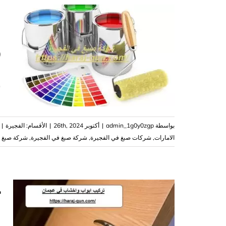
ر
ش
بواسطة
admin_1g0y0zgp
|
أكتوبر 26th, 2024
|
الأقسام:
الفجيرة
|
الامارات
,
‏شركات صبغ في الفجيرة
,
شركة صبغ في الفجيرة
,
شركة صبغ و
ت
|41