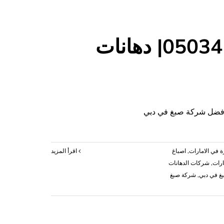
شركة
تركيب
باركيه
في
شركة صبغ في دبي |0503418441| دهانات
العين
|0503418441|
فني
باركيه
مغلقة
ة في الامارات
,
اصباغ
‫اقرأ المزيد
ارات
,
شركات الدهانات
غ في دبي
,
شركة صبغ