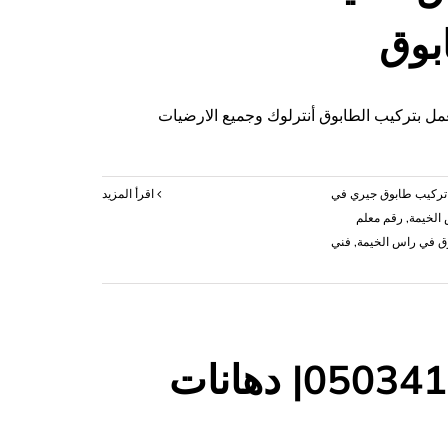
|0503418441|
ابواب
خشبية
مغلقة
 بتركيب الطابوق أنترلوك وجميع الارضيات
تركيب طابوق جيري في
‫اقرأ المزيد
 الخيمة
,
رقم معلم
ق في راس الخيمة
,
فني
شركة صبغ في العين |0503418441| دهانات