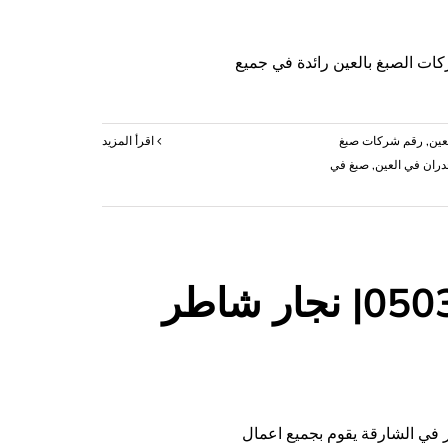
عين
,
‏رقم شركات صبغ
‫اقرأ المزيد
ران في العين
,
صبغ في
نجار في الشارقة |0503418441| نجار شاطر