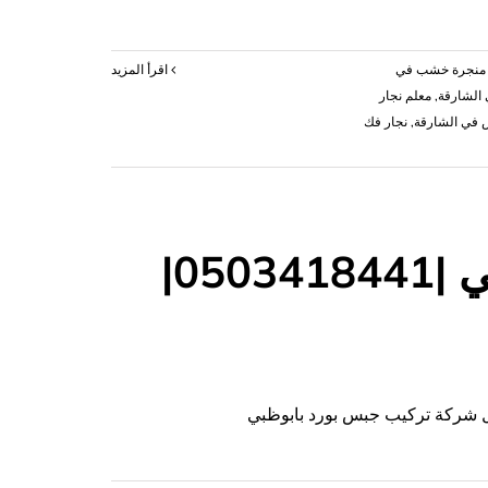
منجرة خشب في
‫اقرأ المزيد
 الشارقة
,
معلم نجار
 في الشارقة
,
نجار فك
تركيب جبس بورد في ابوظبي |0503418441|