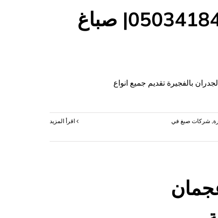
شركة صبغ في الفجيرة |0503418441| صباغ
دران بالفجيرة تقديم جميع انواع
ة
,
شركات صبغ في
‫اقرأ المزيد
رة
جمان
|0503418441|