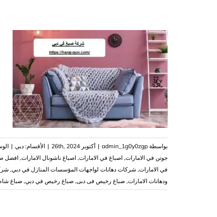
و
ش
بواسطة
admin_1g0y0zgp
|
أكتوبر 26th, 2024
|
الأقسام:
دبي
|
الو
جوتن في الامارات
,
اصباغ في الامارات
,
اصباغ ناشونال الامارات
,
افضل صب
في الامارات
,
شركات دهانات لواجهات المؤسسات المنازل في دبي
,
شركا
ودهانات الامارات
,
صباغ رخيص فى دبى
,
صباغ رخيص في دبي
,
صباغ شاط