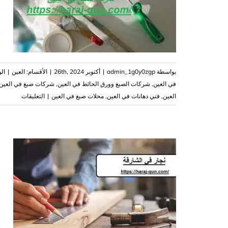
ش
بواسطة
admin_1g0y0zgp
|
أكتوبر 26th, 2024
|
الأقسام:
العين
|
ال
في العين
,
شركات الصبغ وورق الحائط في العين
,
‏شركات صبغ في العين
على
العين
,
فني دهانات في العين
,
محلات صبغ في العين
|
التعليقات
شركة
صبغ
في
العين
دهانات
و
وتشطيبا
مغلقة
ن