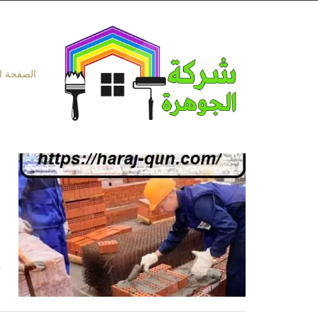
Ski
t
conten
الصفحة ا
ش
|41
ش