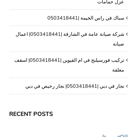
عزل حمامات
سباك في راس الخيمة |0503418441
شركة صيانة عامة في الشارقة |0503418441| اعمال
صيانة
تركيب فورسيلنج في ام القيوين |0503418441| اسقف
معلقة
نجار في دبي |0503418441| نجار رخيص في دبي
RECENT POSTS