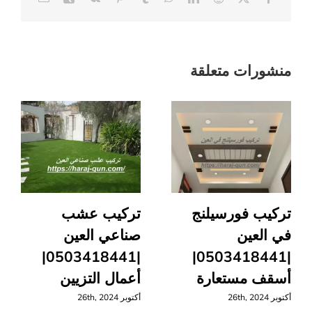
باركيه
مغلقة
منشورات متعلقة
تركيب فورسيلنج
تركيب عشب
في العين
صناعي العين
|0503418441|
|0503418441|
أسقف مستعارة
أعمال التزيين
أكتوبر 26th, 2024
أكتوبر 26th, 2024