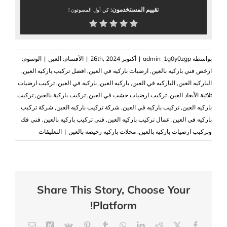
تقييم المستخدمون:
كن أول المصوتون !
بواسطة
admin_1g0y0zgp
|
أكتوبر 26th, 2024
|
الأقسام:
العين
|
الوسوم:
ارخص فني باركيه بالعين
,
ارضيات باركيه في العين
,
افضل تركيب باركيه العين
,
الباركيه العين
,
الباركيه في العين
,
باركيه العين
,
باركيه في العين
,
تركيب ارضيات
ثلاثية الأبعاد العين
,
تركيب ارضيات خشب في العين
,
تركيب باركية بالعين
,
تركيب
باركيه العين
,
تركيب باركيه في العين
,
شركة تركيب باركيه العين
,
شركة تركيب
باركيه في العين
,
عمال تركيب باركيه العين
,
فنى تركيب باركيه بالعين
,
فني فك
على
وتركيب ارضيات باركيه بالعين
,
محلات باركيه رخيصة بالعين
|
التعليقات
شركة
تركيب
باركيه
في
Share This Story, Choose Your
العين
Platform!
|0503418441|
فني
Email
Xing
Vk
Pinterest
Tumblr
WhatsApp
LinkedIn
Reddit
Facebook
X