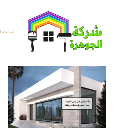
Ski
t
conten
الصفحة ا
ب
ب