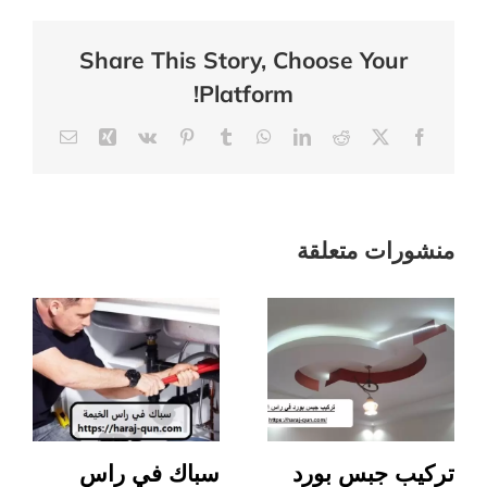
في
راس
Share This Story, Choose Your
الخيمة
Platform!
|0503418441
مغلقة
Email
Xing
Vk
Pinterest
Tumblr
WhatsApp
LinkedIn
Reddit
Facebook
X
منشورات متعلقة
تركيب جبس بورد
سباك في راس