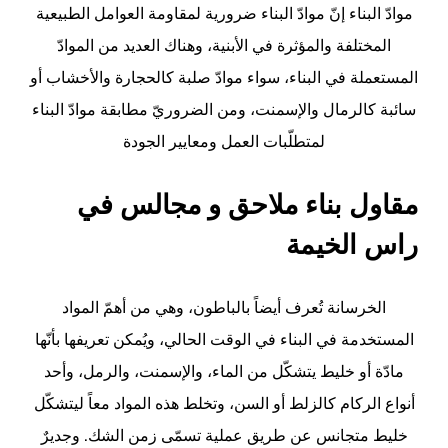
موادّ البناء إنّ موادّ البناء ضرورية لمقاومة العوامل الطبيعية
المختلفة والمؤثرة في الأبنية، وهناك العديد من الموادّ
المستعملة في البناء، سواء موادّ صلبة كالحجارة والأخشاب أو
سائبة كالرمال والإسمنت، ومن الضروريّ مطابقة موادّ البناء
لمتطلّبات العمل ومعايير الجودة
مقاول بناء ملاحق و مجالس في
راس الخيمة
الخرسانة تُعرف أيضاً بالباطون، وهي من أهمّ المواد
المستخدمة في البناء في الوقت الحالي، ويُمكن تعريفها بأنّها
مادّة أو خليط يتشكّل من الماء، والإسمنت، والرمل، وأحد
أنواع الركام كالزلط أو السن، وتخلط هذه المواد معاً ليتشكّل
خليط متجانس عن طريق عملية تسمّى زمن الشك. وجديرٌ