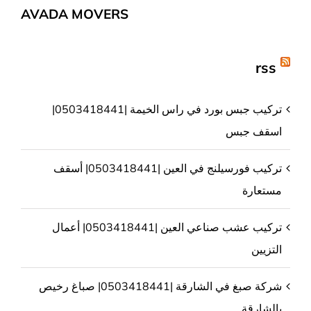
AVADA MOVERS
rss
تركيب جبس بورد في راس الخيمة |0503418441|
اسقف جبس
تركيب فورسيلنج في العين |0503418441| أسقف
مستعارة
تركيب عشب صناعي العين |0503418441| أعمال
التزيين
شركة صبغ في الشارقة |0503418441| صباغ رخيص
بالشارقة