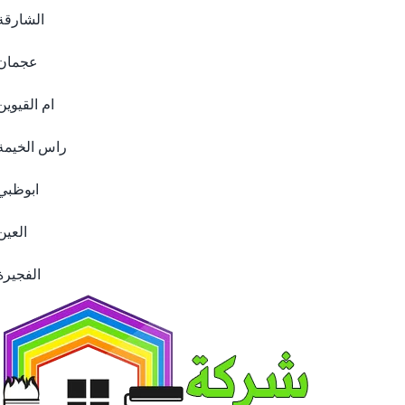
الشارقة
عجمان
ام القيوين
راس الخيمة
ابوظبي
العين
الفجيرة