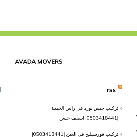
صباغ
في
العين
|0503418441|
صباغ
رخيص
مغلقة
AVADA MOVERS
rss
ا
تركيب جبس بورد في راس الخيمة
|0503418441| اسقف جبس
تركيب فورسيلنج في العين |0503418441|