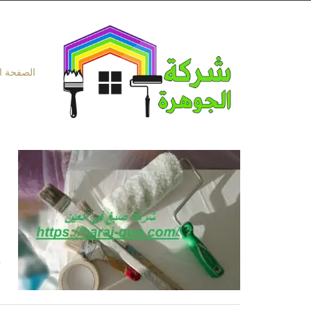
Ski
t
conten
الصفحة ا
و
ش