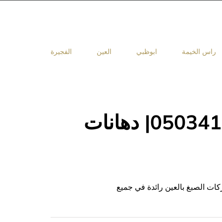
راس الخيمة
ابوظبي
العين
الفجيرة
شركة صبغ في العين |0503418441| دهانات