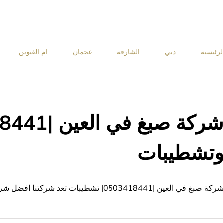
لرئيسية
دبي
الشارقة
عجمان
ام القيوين
تشطيبات
ركة صبغ في العين |0503418441| تشطيبات تعد شركتنا افضل شركات الصبغ بالعين رائدة في جميع