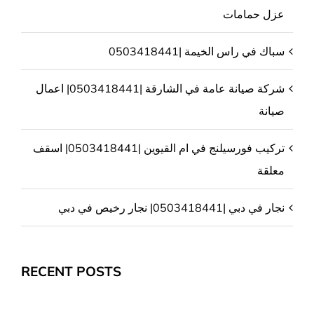
عزل حمامات
سباك في راس الخيمة |0503418441
شركة صيانة عامة في الشارقة |0503418441| اعمال
صيانة
تركيب فورسيلنج في ام القيوين |0503418441| اسقف
معلقة
نجار في دبي |0503418441| نجار رخيص في دبي
RECENT POSTS