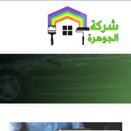
Ski
t
conten