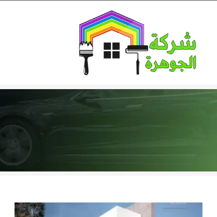
Ski
t
conten