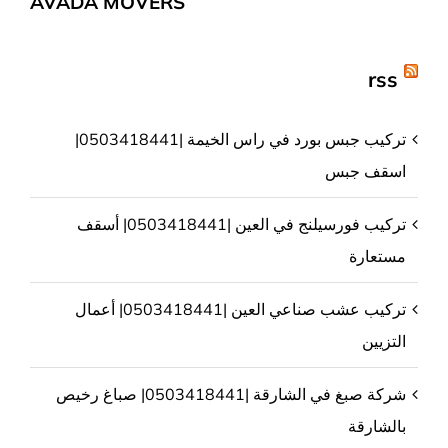
AVADA MOVERS
rss
تركيب جبس بورد في راس الخيمة |0503418441|
اسقف جبس
تركيب فورسيلنج في العين |0503418441| أسقف
مستعارة
تركيب عشب صناعي العين |0503418441| أعمال
التزيين
شركة صبغ في الشارقة |0503418441| صباغ رخيص
بالشارقة