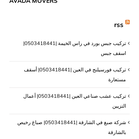
AVADA MOVERS
rss
تركيب جبس بورد في راس الخيمة |0503418441|
اسقف جبس
تركيب فورسيلنج في العين |0503418441| أسقف
مستعارة
تركيب عشب صناعي العين |0503418441| أعمال
التزيين
شركة صبغ في الشارقة |0503418441| صباغ رخيص
بالشارقة