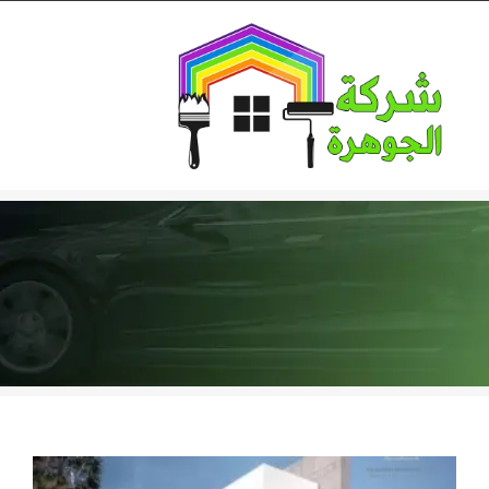
Ski
t
conten