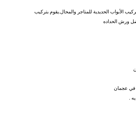
تركيب الأبواب الحديدية للمتاجر والمحال.يقوم بتركيب
أفضل ورش الحداده
ن
غ في عجمان
ه .