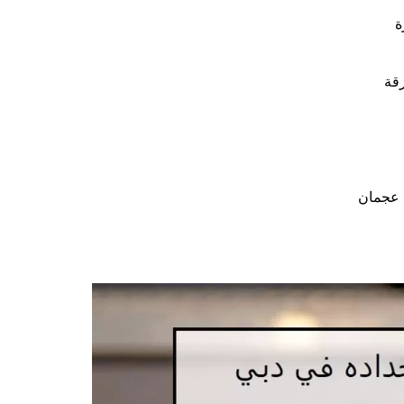
ة
قة
ي عجمان