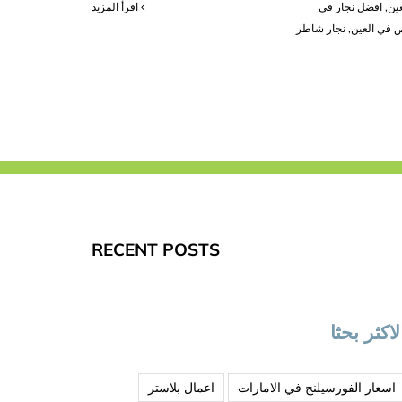
ين
,
افضل نجار في
‫اقرأ المزيد
 في العين
,
نجار شاطر
لى
جار
ي
لعين
|0503418441|
جار
وبيليا
غلقة
RECENT POSTS
لاكثر بحثا
اسعار الفورسيلنج في الامارات
اعمال بلاستر