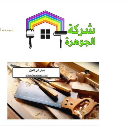
Ski
t
conten
الصفحة ا
ن
ن