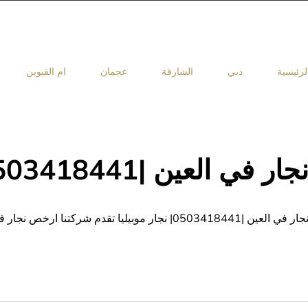
لرئيسية
دبي
الشارقة
عجمان
ام القيوين
جار في العين |0503418441| نجار موبيليا
جار في العين |0503418441| نجار موبيليا تقدم شركتنا ارخص نجار في العين بين النجاريين يقوم