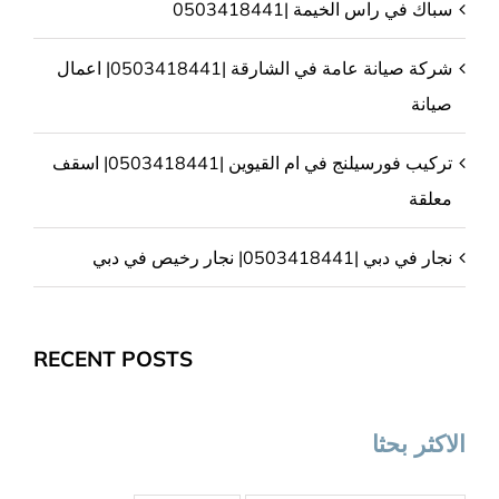
سباك في راس الخيمة |0503418441
شركة صيانة عامة في الشارقة |0503418441| اعمال
صيانة
تركيب فورسيلنج في ام القيوين |0503418441| اسقف
معلقة
نجار في دبي |0503418441| نجار رخيص في دبي
RECENT POSTS
الاكثر بحثا