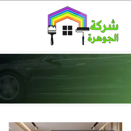
Ski
t
conten