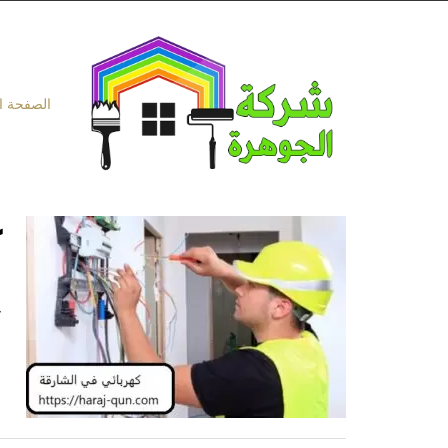
Ski
t
conten
الصفحة ا
ك
ك