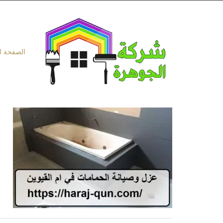
Ski
t
conten
الصفحة ا
ع
|41
ع