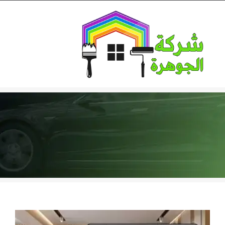
Ski
t
conten