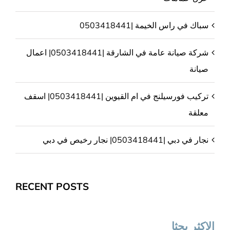
سباك في راس الخيمة |0503418441
شركة صيانة عامة في الشارقة |0503418441| اعمال
صيانة
تركيب فورسيلنج في ام القيوين |0503418441| اسقف
معلقة
نجار في دبي |0503418441| نجار رخيص في دبي
RECENT POSTS
الاكثر بحثا