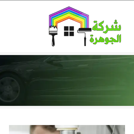
Ski
t
conten