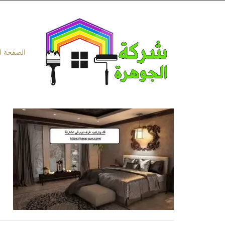
Ski
t
conten
الصفحة ا
ف
1
ف