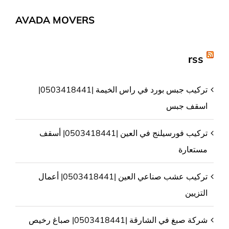
AVADA MOVERS
rss
تركيب جبس بورد في راس الخيمة |0503418441|
اسقف جبس
تركيب فورسيلنج في العين |0503418441| أسقف
مستعارة
تركيب عشب صناعي العين |0503418441| أعمال
التزيين
شركة صبغ في الشارقة |0503418441| صباغ رخيص