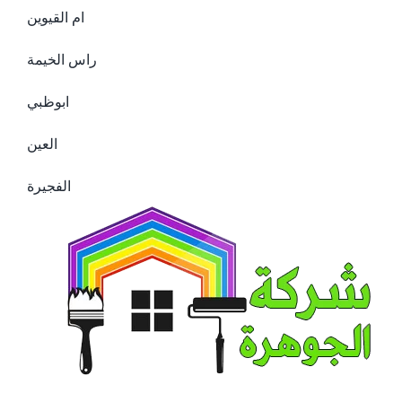
ام القيوين
راس الخيمة
ابوظبي
العين
الفجيرة