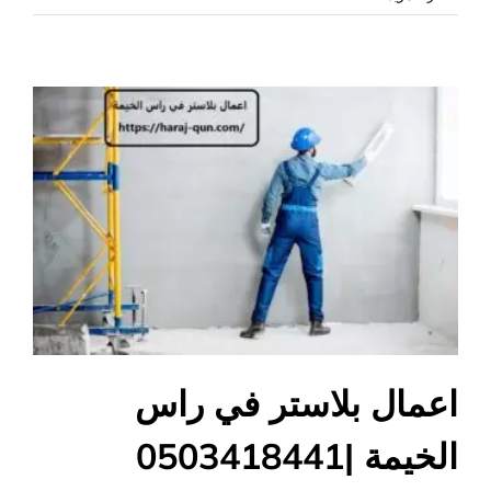
بلاستر
في
عجمان
|0503418441|
افضل
الاسعار
مغلقة
اعمال بلاستر في راس
الخيمة |0503418441