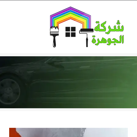
Ski
t
conten