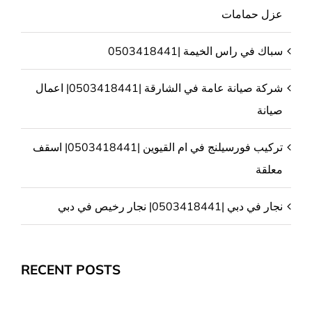
عزل حمامات
سباك في راس الخيمة |0503418441
شركة صيانة عامة في الشارقة |0503418441| اعمال
صيانة
تركيب فورسيلنج في ام القيوين |0503418441| اسقف
معلقة
نجار في دبي |0503418441| نجار رخيص في دبي
RECENT POSTS