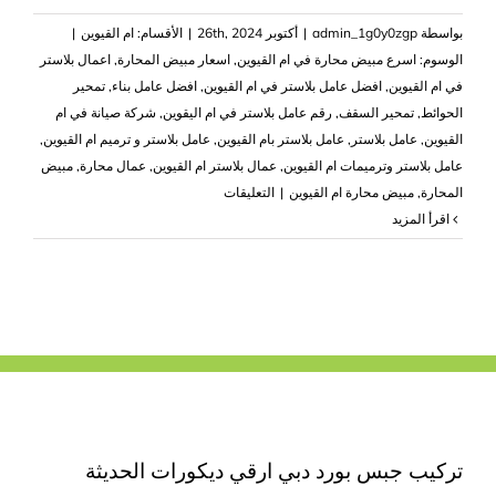
بواسطة
admin_1g0y0zgp
|
أكتوبر 26th, 2024
|
الأقسام:
ام القيوين
|
الوسوم:
اسرع مبيض محارة في ام القيوين
,
اسعار مبيض المحارة
,
اعمال بلاستر
في ام القيوين
,
افضل عامل بلاستر في ام القيوين
,
افضل عامل بناء
,
تمحير
الحوائط
,
تمحير السقف
,
رقم عامل بلاستر في ام اليقوين
,
شركة صيانة في ام
القيوين
,
عامل بلاستر
,
عامل بلاستر بام القيوين
,
عامل بلاستر و ترميم ام القيوين
,
عامل بلاستر وترميمات ام القيوين
,
عمال بلاستر ام القيوين
,
عمال محارة
,
مبيض
على
المحارة
,
مبيض محارة ام القيوين
|
التعليقات
اعمال
‫اقرأ المزيد
بلاستر
في
ام
القيوين
|0503418441
مغلقة
تركيب جبس بورد دبي ارقي ديكورات الحديثة