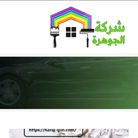
Ski
t
conten