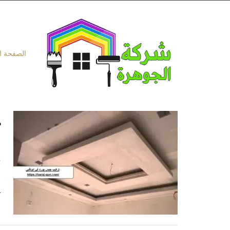
Ski
t
conten
الصفحة ا
د
ت