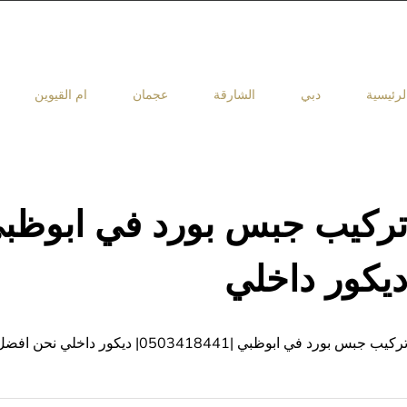
لرئيسية
دبي
الشارقة
عجمان
ام القيوين
يكور داخلي
ركيب جبس بورد في ابوظبي |0503418441| ديكور داخلي نحن افضل شركة تركيب جبس بورد بابوظبي