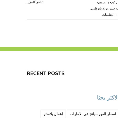
ركيب جبس بورد
‫اقرأ المزيد
 جبس بورد بابوظبي
,
على
|
التعليقات
تركيب
جبس
بورد
في
ابوظبي
|0503418441|
ديكور
داخلي
مغلقة
RECENT POSTS
لاكثر بحثا
اسعار الفورسيلنج في الامارات
اعمال بلاستر