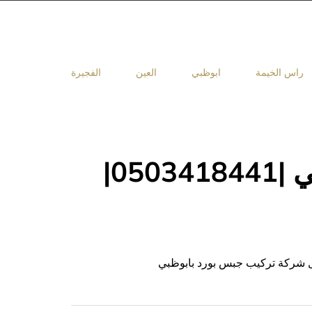
راس الخيمة
ابوظبي
العين
الفجيرة
تركيب جبس بورد في ابوظبي |0503418441|