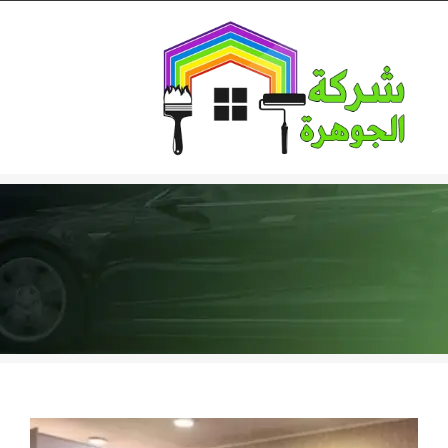
Ski
t
conten