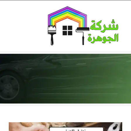
Ski
t
conten