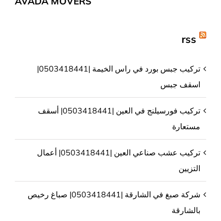
AVADA MOVERS
rss
تركيب جبس بورد في راس الخيمة |0503418441|
اسقف جبس
تركيب فورسيلنج في العين |0503418441| أسقف
مستعارة
تركيب عشب صناعي العين |0503418441| أعمال
التزيين
شركة صبغ في الشارقة |0503418441| صباغ رخيص
بالشارقة