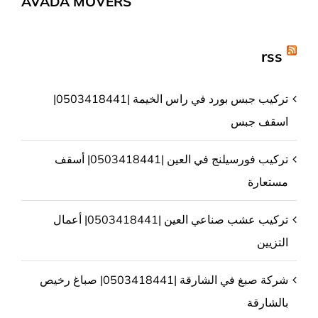
AVADA MOVERS
rss
تركيب جبس بورد في راس الخيمة |0503418441|
اسقف جبس
تركيب فورسيلنج في العين |0503418441| أسقف
مستعارة
تركيب عشب صناعي العين |0503418441| أعمال
التزيين
شركة صبغ في الشارقة |0503418441| صباغ رخيص
بالشارقة