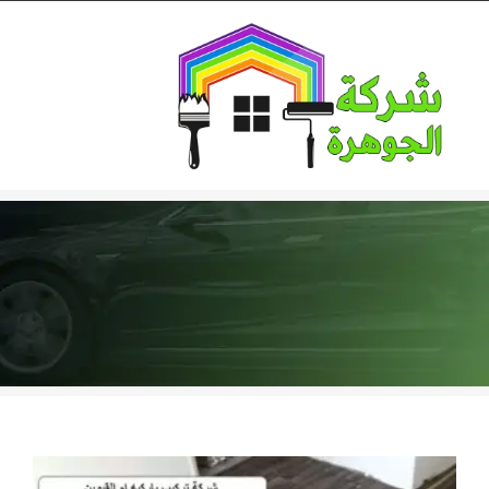
Ski
t
conten