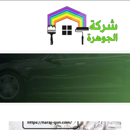
Ski
t
conten