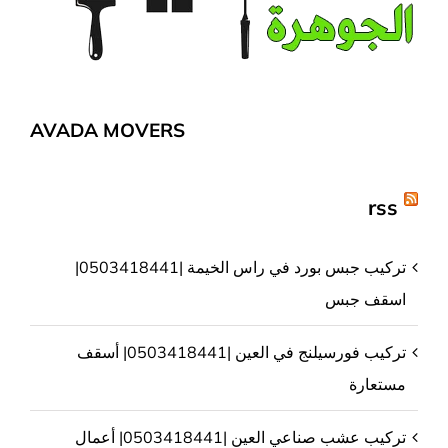
AVADA MOVERS
rss
تركيب جبس بورد في راس الخيمة |0503418441|
اسقف جبس
تركيب فورسيلنج في العين |0503418441| أسقف
مستعارة
تركيب عشب صناعي العين |0503418441| أعمال