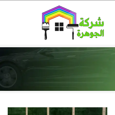
Ski
t
conten