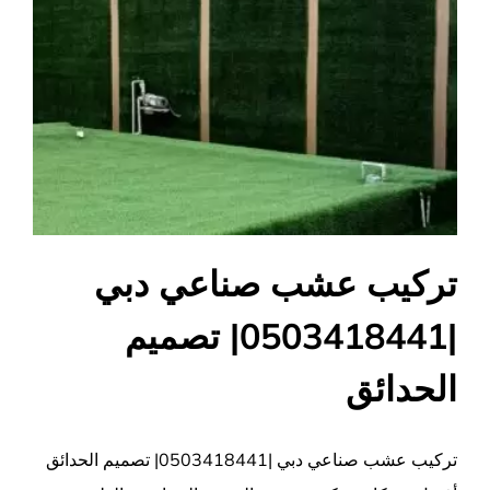
تركيب عشب صناعي دبي
|0503418441| تصميم
الحدائق
تركيب عشب صناعي دبي |0503418441| تصميم الحدائق