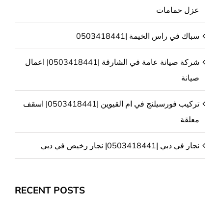
عزل حمامات
سباك في راس الخيمة |0503418441
شركة صيانة عامة في الشارقة |0503418441| اعمال
صيانة
تركيب فورسيلنج في ام القيوين |0503418441| اسقف
معلقة
نجار في دبي |0503418441| نجار رخيص في دبي
RECENT POSTS