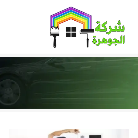
Ski
t
conten