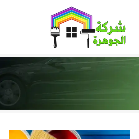
Ski
t
conten