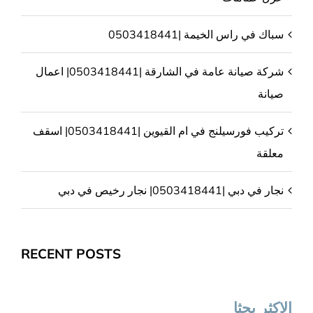
سباك في راس الخيمة |0503418441
شركة صيانة عامة في الشارقة |0503418441| اعمال
صيانة
تركيب فورسيلنج في ام القيوين |0503418441| اسقف
معلقة
نجار في دبي |0503418441| نجار رخيص في دبي
RECENT POSTS
الاكثر بحثا