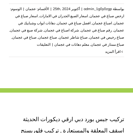
بواسطة
admin_1g0y0zgp
|
أكتوبر 25th, 2024
|
الأقسام:
عجمان
|
الوسوم:
ارخص صباغ في عجمان
,
اسعار الصبغ الجدران في الامارات
,
اسعار صباغ في
عجمان
,
اصباغ عجمان
,
افضل صباغ في عجمان
,
دهانات ابواب وشبابيك في
عجمان
,
رقم صباغ في عجمان
,
شركة اصباغ في عجمان
,
شركة صبغ في عجمان
,
صباغ رخيص في عجمان
,
صباغ شاطر عجمان
,
صباغ عجمان
,
صباغ في عجمان
,
على
صباغ ممتاز في عجمان
,
معلم دهانات في عجمان
|
التعليقات
صباغ
‫اقرأ المزيد
في
عجمان
|0503418441|
شركة
صبغ
مغلقة
تركيب جبس بورد دبي ارقي ديكورات الحديثة
اسقف المعلقة والمستعارة , تركيب فلوريسنج