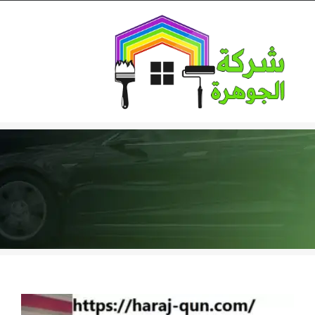
Ski
t
conten