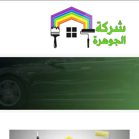
Ski
t
conten