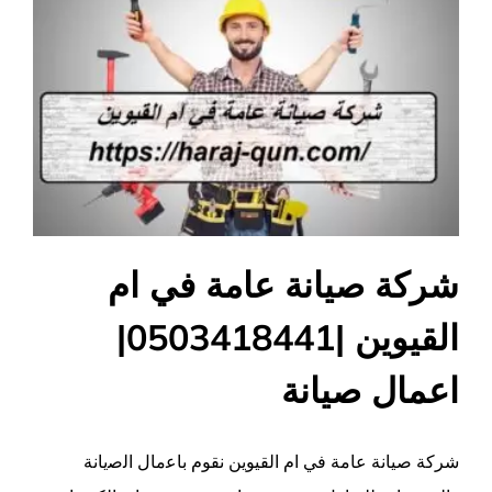
شركة صيانة عامة في ام
القيوين |0503418441|
اعمال صيانة
شركة صيانة عامة في ام القيوين نقوم ﺑﺎﻋﻣﺎل اﻟﺻﻳﺎﻧﺔ