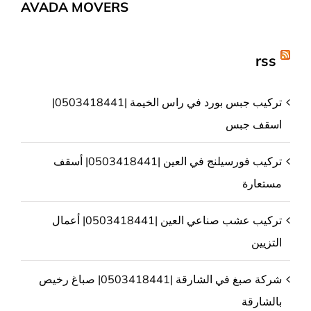
AVADA MOVERS
rss
تركيب جبس بورد في راس الخيمة |0503418441|
اسقف جبس
تركيب فورسيلنج في العين |0503418441| أسقف
مستعارة
تركيب عشب صناعي العين |0503418441| أعمال
التزيين
شركة صبغ في الشارقة |0503418441| صباغ رخيص
بالشارقة