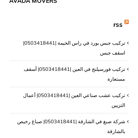
AVADA MOVERS
rss
تركيب جبس بورد في راس الخيمة |0503418441|
اسقف جبس
تركيب فورسيلنج في العين |0503418441| أسقف
مستعارة
تركيب عشب صناعي العين |0503418441| أعمال
التزيين
شركة صبغ في الشارقة |0503418441| صباغ رخيص
بالشارقة