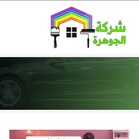
Ski
t
conten