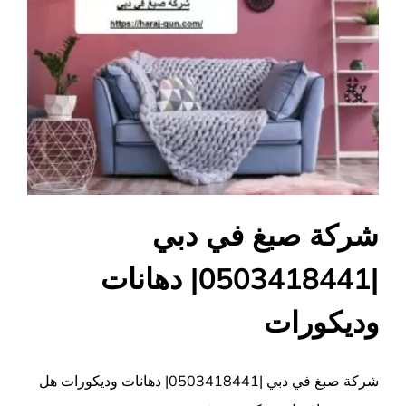
شركة صبغ في دبي
|0503418441| دهانات
وديكورات
شركة صبغ في دبي |0503418441| دهانات وديكورات هل