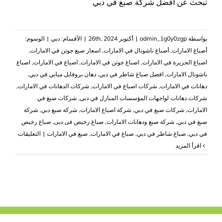
تبحث عن افضل شركة صبغ في دبي
بواسطة
admin_1g0y0zgp
|
أكتوبر 26th, 2024
|
الأقسام:
دبي
|
الوسوم:
أصباغ الامارات
,
أصباغ ناشونال في الامارات
,
اسعار صبغ جوتن في الامارات
,
اصباغ الجزيرة في الامارات
,
اصباغ جوتن في الامارات
,
اصباغ في الامارات
,
اصباغ
ناشونال الامارات
,
افضل صباغ شاطر في دبي
,
دهان بروفايل مباني في دبي
,
دهانات في الامارات
,
شركات اصباغ في الامارات
,
شركات الدهانات في الامارات
,
شركات دهانات لواجهات المؤسسات المنازل في دبي
,
شركات صبغ في
الامارات
,
شركات صبغ في دبي
,
شركة اصباغ الامارات
,
شركة صبغ دبي
,
شركة
صبغ في دبي
,
شركة صبغ ودهانات الامارات
,
صباغ رخيص فى دبى
,
صباغ رخيص
على
في دبي
,
صباغ شاطر في دبي
,
صباغ في الامارات
,
صبغ في الامارات
|
التعليقات
شركة
‫اقرأ المزيد
صبغ
في
دبي
دهانات
وديكورا