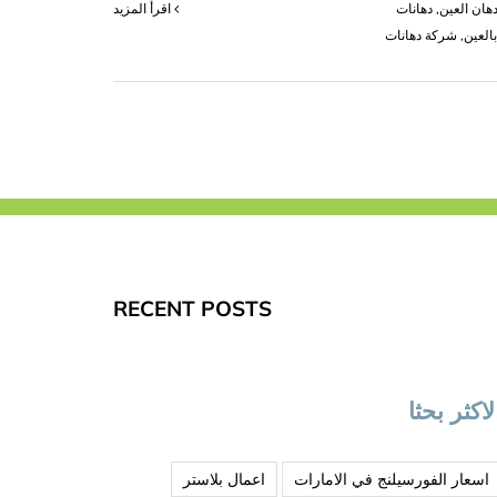
دهان العين
,
دهانات
‫اقرأ المزيد
العين
,
شركة دهانات
|0503418441|
ت
RECENT POSTS
لاكثر بحثا
اسعار الفورسيلنج في الامارات
اعمال بلاستر