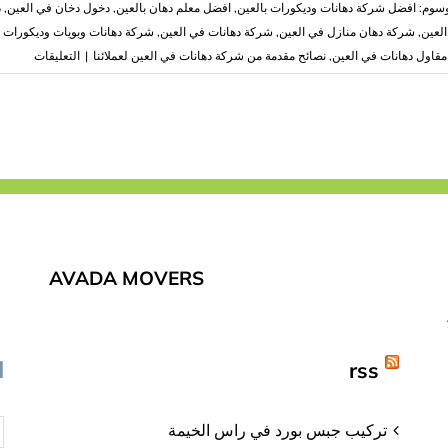
وسوم:
افضل شركة دهانات وديكورات بالعين
,
افضل معلم دهان بالعين
,
دخول دخان في العين
,
‏
لعين
,
شركة دهان منازل في العين
,
‏شركة دهانات في العين
,
شركة دهانات وبويات وديكورات ب
على
مقاول دهانات في العين
,
نصائح مقدمة من شركة دهانات في العين لعملائنا
|
التعليقات
شركة
دهانات
في
العين
افضل
الدهانا
مغلقة
AVADA MOVERS
rss
ا
تركيب جبس بورد في راس الخيمة