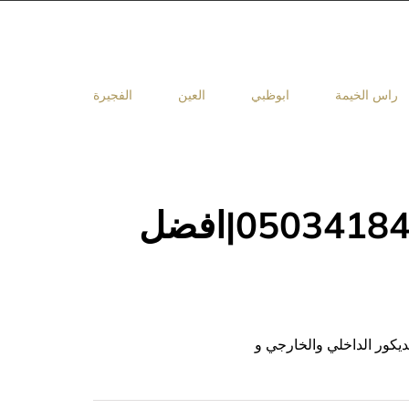
راس الخيمة
ابوظبي
العين
الفجيرة
شركة دهانات في العين |0503418441|افضل
كور الداخلي والخارجي و