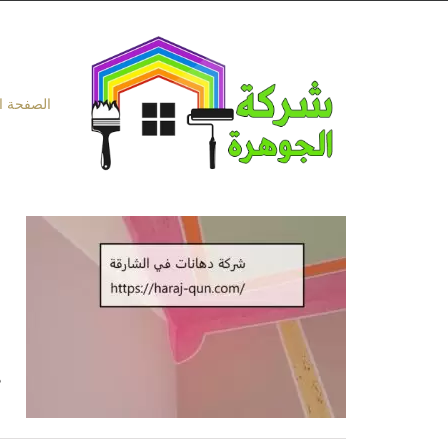
Ski
t
conten
الصفحة ا
ا
ه