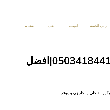
راس الخيمة
ابوظبي
العين
الفجيرة
شركة دهانات في الشارقة |0503418441|افضل
ور الداخلي والخارجي و يتوفر