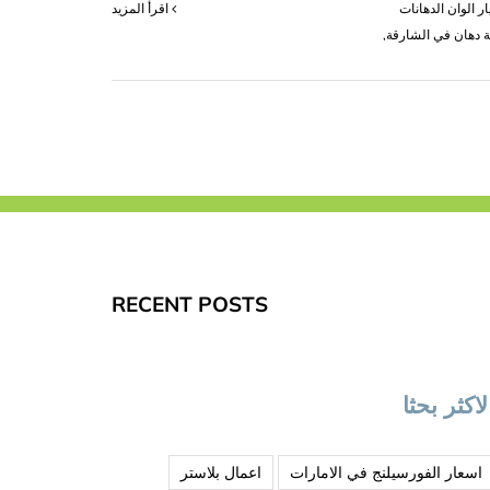
ار الوان الدهانات
‫اقرأ المزيد
 دهان في الشارقة
,
ى
كة
انات
شارقة
|0503418441|
ضل
دهانات
لقة
RECENT POSTS
لاكثر بحثا
اسعار الفورسيلنج في الامارات
اعمال بلاستر