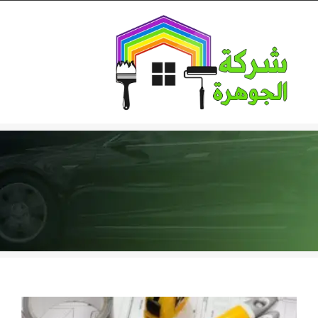
Ski
t
conten