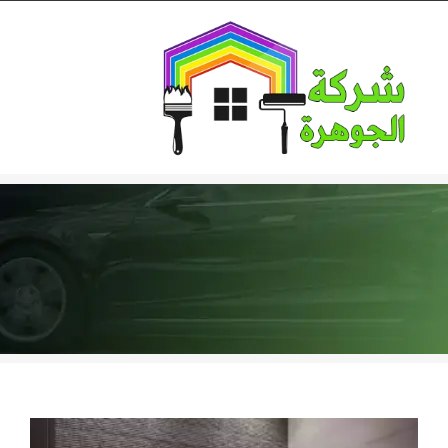
Ski
t
conten