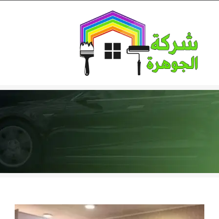
Ski
t
conten