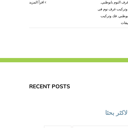
رف النوم بابوظبي
,
‫اقرأ المزيد
وتركيب غرف نوم فى
بوظبي
,
فك وتركيب
على
يقات
فك
وتركيب
غرف
نوم
في
ابوظبي
|0503418441|
نجار
اثاث
RECENT POSTS
مغلقة
لاكثر بحثا