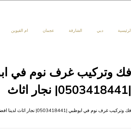
لرئيسية
دبي
الشارقة
عجمان
ام القيوين
ك وتركيب غرف نوم في اب
050341844| نجار اثاث
ك وتركيب غرف نوم في ابوظبي |0503418441| نجار اثاث لدينا افضل نجارفك وتركيب غرف نوم