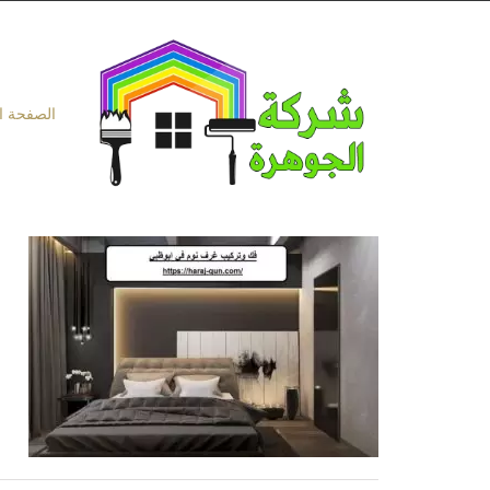
Ski
t
conten
الصفحة ا
ف
|1
ف