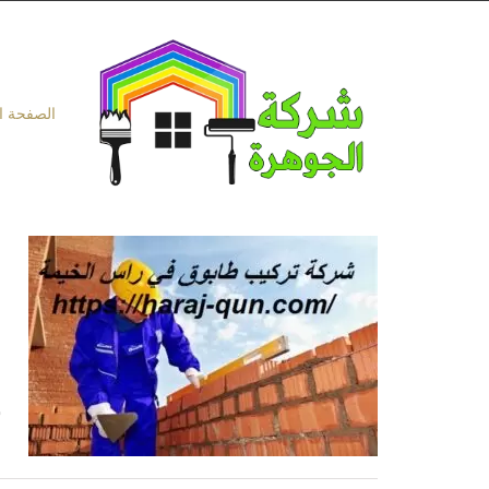
Ski
t
conten
الصفحة ا
ش
|41
ش