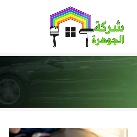
Ski
t
conten