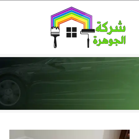
Ski
t
conten