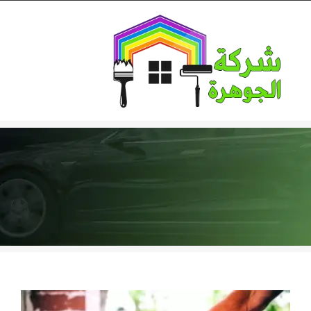
Ski
t
conten