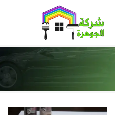
Ski
t
conten