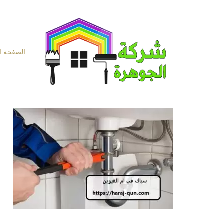
Ski
t
conten
الصفحة ا
س
س