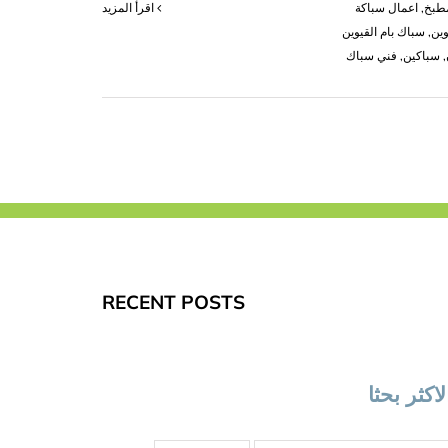
مطبخ
,
اعمال سباكة
‫اقرأ المزيد
وين
,
سباك بام القيوين
,
سباكين
,
فني سباك
RECENT POSTS
لاكثر بحثا