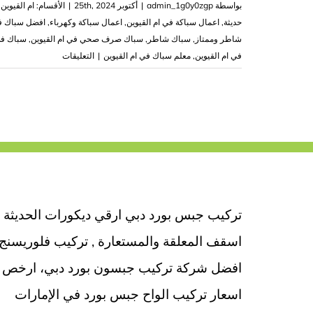
بواسطة
admin_1g0y0zgp
|
أكتوبر 25th, 2024
|
الأقسام:
ام القيوين
حديثة
,
اعمال سباكة في ام القيوين
,
اعمال سباكة وكهرباء
,
افضل سباك في
شاطر وممتاز
,
سباك شاطر
,
سباك صرف صحي في ام القيوين
,
سباك في
على
في ام القيوين
,
معلم سباك في ام القيوين
|
التعليقات
سباك
في
ام
القيوين
|0503418441
مغلقة
تركيب جبس بورد دبي ارقي ديكورات الحديثة
اسقف المعلقة والمستعارة , تركيب فلوريسنج
افضل شركة تركيب جبسون بورد دبي، ارخص
اسعار تركيب الواح جبس بورد في الإمارات