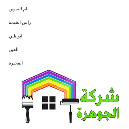
ام القيوين
راس الخيمة
ابوظبي
العين
الفجيرة