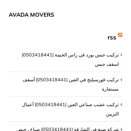
AVADA MOVERS
rss
تركيب جبس بورد في راس الخيمة |0503418441|
اسقف جبس
تركيب فورسيلنج في العين |0503418441| أسقف
مستعارة
تركيب عشب صناعي العين |0503418441| أعمال
التزيين
شركة صبغ في الشارقة |0503418441| صباغ رخيص