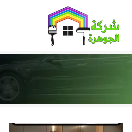
Ski
t
conten