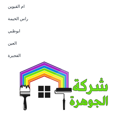
ام القيوين
راس الخيمة
ابوظبي
العين
الفجيرة