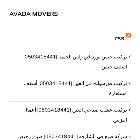
AVADA MOVERS
rss
تركيب جبس بورد في راس الخيمة |0503418441|
اسقف جبس
تركيب فورسيلنج في العين |0503418441| أسقف
مستعارة
تركيب عشب صناعي العين |0503418441| أعمال
التزيين
شركة صبغ في الشارقة |0503418441| صباغ رخيص