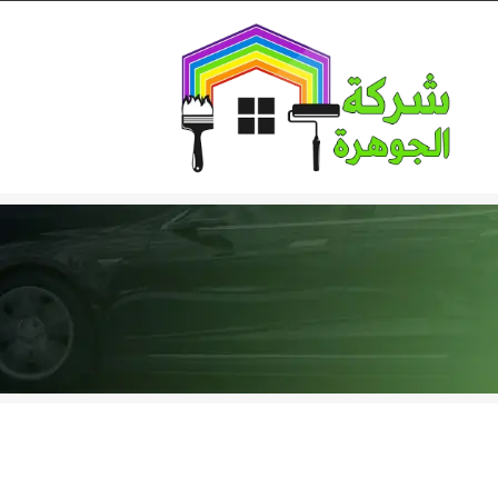
Ski
t
conten