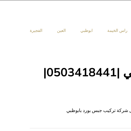
راس الخيمة
ابوظبي
العين
الفجيرة
تركيب جبس بورد في ابوظبي |0503418441|