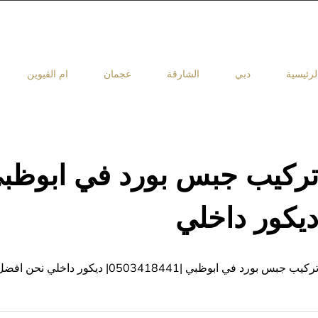
لرئيسية
دبي
الشارقة
عجمان
ام القيوين
يكور داخلي
ركيب جبس بورد في ابوظبي |0503418441| ديكور داخلي نحن افضل شركة تركيب جبس بورد بابوظبي