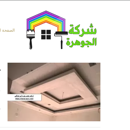
Ski
t
conten
الصفحة ا
د
ت