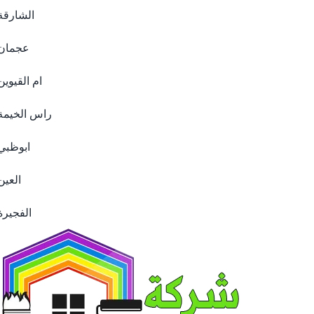
الشارقة
عجمان
ام القيوين
راس الخيمة
ابوظبي
العين
الفجيرة