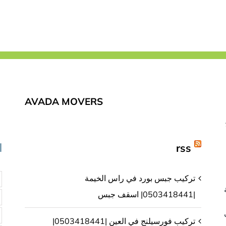
تركيب
فورسيلنج
في
ابوظبي
|0503418441|
أسقف
معلقة
مغلقة
AVADA MOVERS
rss
ا
تركيب جبس بورد في راس الخيمة
|0503418441| اسقف جبس
تركيب فورسيلنج في العين |0503418441|