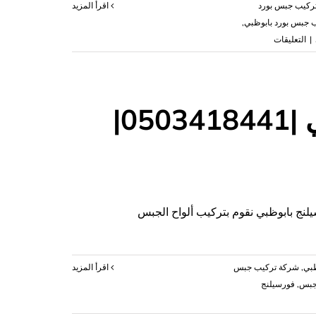
ركيب جبس بورد
‫اقرأ المزيد
 جبس بورد بابوظبي
,
على
|
التعليقات
تركيب
جبس
بورد
في
تركيب فورسيلنج في ابوظبي |0503418441|
ابوظبي
|0503418441|
ديكور
داخلي
مغلقة
ج بابوظبي نقوم بتركيب ألواح الجبس
ظبي
,
شركة تركيب جبس
‫اقرأ المزيد
جبس
,
فورسيلنج